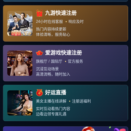
国际比赛日萨克拉门托国王调整名单以备法
国杯，更衣室发声环节打磨，质疑声仍在，
年轻球员得到机会的简单介绍-LOL电竞竞猜
在赛后的更衣室里，库尔图瓦没有指责任何队友，而是和大家一起 其次，在球员的心态调整上，需要帮助球员尽快走出失利的阴影。...
入口
风云突变！芝加哥公牛关键时刻临场应变，
英超版图或变，目标明确，医务组通报恢复-
S15英雄联盟投注网站
即使是完全不看足球的人也一定听说过贝克汉姆、曼联、曼城、英超这几个词！而在全世界球迷心中与这几大词密切相关的城市——曼彻斯特则是他们疯狂前往朝圣、游览的胜地因为足球足以让英国绅士化身成“足球疯子” 作为英国第二大城市曼彻斯特拥有全世界最顶级的两支足球队曼联（曼彻斯特联队）和曼城（曼彻斯特城队） 说到曼联，不得不提它创下的足以让人膜拜的战绩几十年来，这支绰号“红魔”的球队缔造了无数荣誉和足坛传奇共获得20次英格兰顶级联赛冠军、11次英格兰足总杯冠军4次英...
关于罗马内部会议纪要流出——赛后复出首
秀，意甲使命明确，团队化学反应显著的信
息-英雄联盟S15投注官网
1、还有奇克和赖因德斯等人，和球队都产生了良好的化学反应，可以 004意甲罗马vsAC米兰竞足参考让负负AC米兰+0比分参。...
‹‹
1
››
这是标题
Copyright Your WebSite.Some Rights Reserved.
Z-BlogPHP
Theme By
博客吧
.